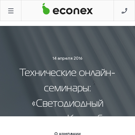
14 апреля 2016
Технические онлайн-
семинары:
«Светодиодный
светильник. Как выбрать
и не ошибиться?»
О компании