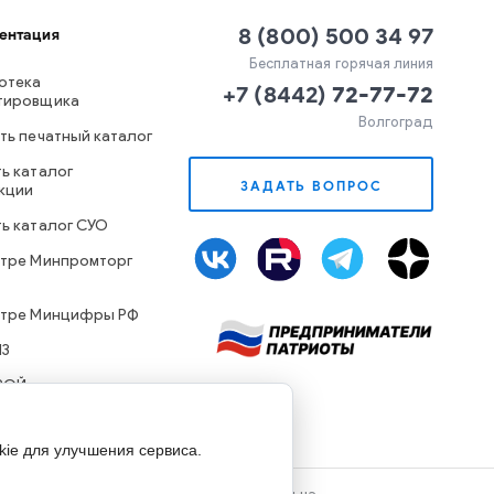
8 (800) 500 34 97
ентация
Бесплатная горячая линия
отека
+7
(
8442
)
72-77-72
тировщика
Волгоград
ть печатный каталог
ь каталог
ЗАДАТЬ ВОПРОС
кции
ть каталог СУО
стре Минпромторг
стре Минцифры РФ
ИЗ
РОЙ
kie для улучшения сервиса.