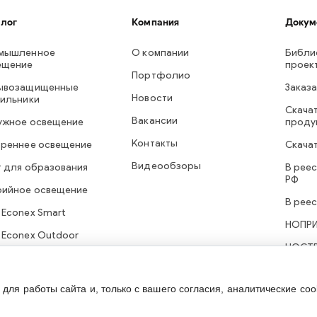
алог
Компания
Докум
мышленное
О компании
Библи
ещение
проек
Портфолио
ывозащищенные
Заказа
Новости
тильники
Скачат
Вакансии
ужное освещение
проду
Контакты
треннее освещение
Скача
Видеообзоры
т для образования
В рее
РФ
рийное освещение
В рее
 Econex Smart
НОПР
 Econex Outdoor
НОСТ
ля работы сайта и, только с вашего согласия, аналитические coo