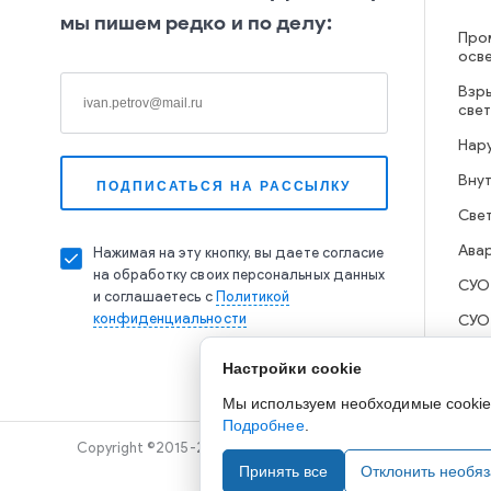
мы пишем редко и по делу:
Про
осв
Взр
све
Нар
Вну
Све
Ава
Нажимая на эту кнопку, вы даете согласие
на обработку своих персональных данных
СУО
и соглашаетесь с
Политикой
конфиденциальности
СУО
Настройки cookie
Мы используем необходимые cookie д
Подробнее
.
Copyright ©2015-2026. Завод Econex. Производство свето
Принять все
Отклонить необя