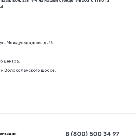
 павильон, зал №4 на нашем стенде №Е203 с 11 по 13
я!
ул. Международная, д. 16
о центра.
) и Волоколамского шоссе.
8 (800) 500 34 97
ентация