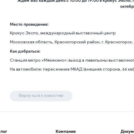
Ждем Вас каждый день с 10:00 до 19:00 в Крокус Экспо, I
октябр
Место проведения:
Крокус Экспо, международный выставочный центр
Московская область, Красногорский район, г. Красногорск, 
Как добраться:
Станция метро «Мякинино»: выход в павильоны выставочног
На автомобиле: пересечение МКАД (внешняя сторона, 66 км
Вернуться к новостям
алог
Компания
Докум