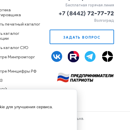
Бесплатная горячая линия
отека
+7
(
8442
)
72-77-72
тировщика
Волгоград
ть печатный каталог
ь каталог
ЗАДАТЬ ВОПРОС
кции
ть каталог СУО
стре Минпромторг
стре Минцифры РФ
ИЗ
РОЙ
kie для улучшения сервиса.
лов сайта, ссылка на источник обязательна.