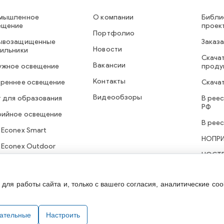
мышленное
О компании
Библи
ещение
проек
Портфолио
ывозащищенные
Заказа
Новости
тильники
Скачат
Вакансии
ужное освещение
проду
Контакты
треннее освещение
Скача
Видеообзоры
т для образования
В рее
РФ
рийное освещение
В рее
 Econex Smart
НОПР
 Econex Outdoor
НОСТ
ля работы сайта и, только с вашего согласия, аналитические coo
технического оборудования. При использовании информации и материа
зательные
Настроить