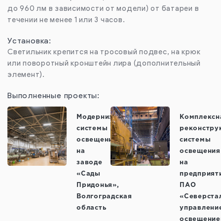
до 960 лм в зависимости от модели) от батареи в
течении не менее 1 или 3 часов.
Установка:
Светильник крепится на тросовый подвес, на крюк
или поворотный кронштейн лира (дополнительный
элемент).
Выполненные проекты:
Модернизация
Комплексн
системы
реконстру
освещения
системы
на
освещения
заводе
на
«Сады
предприят
Придонья»,
ПАО
Волгоградская
«Северста
область
управлени
освещени