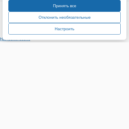
Принять все
Copyright ©2015-2026. Завод Econex. Производство
светотехнического оборудования. При использовании
Отклонить необязательные
информации и материалов сайта, ссылка на источник
обязательна.
Настроить
Настройки cookie