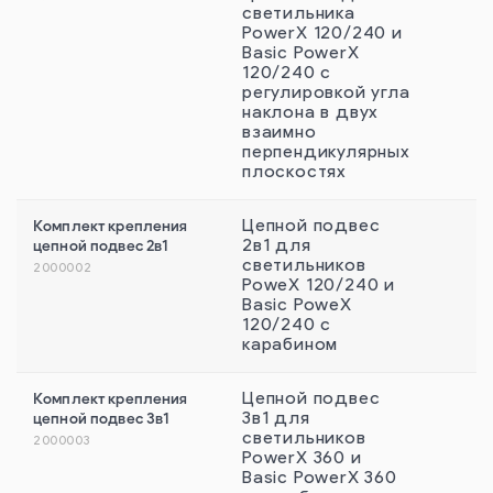
светильника
PowerX 120/240 и
Basic PowerX
120/240 с
регулировкой угла
наклона в двух
взаимно
перпендикулярных
плоскостях
Комплект крепления
Цепной подвес
цепной подвес 2в1
2в1 для
светильников
2000002
PoweX 120/240 и
Basic PoweX
120/240 с
карабином
Комплект крепления
Цепной подвес
цепной подвес 3в1
3в1 для
светильников
2000003
PowerX 360 и
Basic PowerX 360