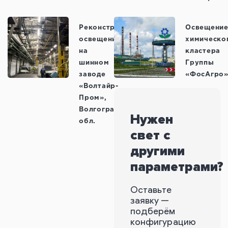
Реконструкция
Освещени
освещения
химическо
на
кластера
шинном
Группы
заводе
«ФосАгро
«Волтайр-
Пром»,
Волгоградская
Нужен
обл.
свет с
другими
параметрами?
Оставьте
заявку —
подберём
конфигурацию