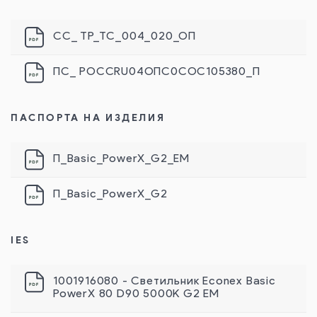
СС_ ТР_ТС_004_020_ОП
ПС_ РОССRU04ОПС0СОС105380_П
ПАСПОРТА НА ИЗДЕЛИЯ
П_Basic_PowerX_G2_EM
П_Basic_PowerX_G2
IES
1001916080 - Светильник Econex Basic
PowerX 80 D90 5000K G2 EM