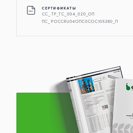
СЕРТИФИКАТЫ
СС_ ТР_ТС_004_020_ОП
ПС_ РОССRU04ОПС0СОС105380_П