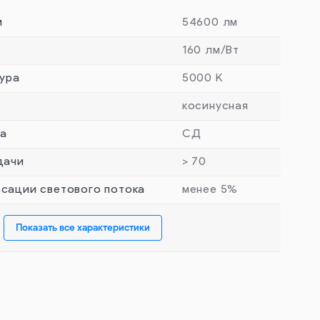
м
54600 лм
160 лм/Вт
ура
5000 К
косинусная
та
СД
дачи
> 70
сации светового потока
менее 5%
Показать все характеристики