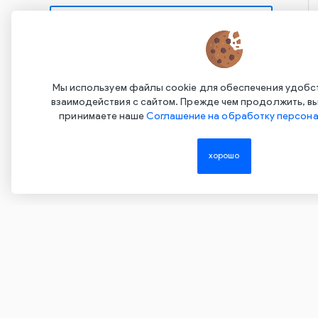
С
А
С
Нажимая на эту кнопку, вы даете согласие на
обработку своих персональных данных и
С
Мы используем файлы cookie для обеспечения удобс
соглашаетесь с
Политикой
взаимодействия с сайтом. Прежде чем продолжить, вы
конфиденциальности
принимаете наше
Соглашение на обработку персона
хорошо
Copyright ©2015-2026. Завод Econex. Производство свето