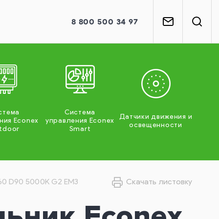
8
800
500 34 97
стема
Система
Датчики движения и
ния Econex
управления Econex
освещенности
tdoor
Smart
360 D90 5000K G2 EM3
Скачать листовку
льник Econex