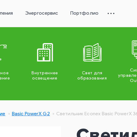
ления
Энергосервис
Портфолио
Си
жное
Внутреннее
Свет для
управле
ение
освещение
образования
Ou
ие
Basic PowerX G2
Светильник Econex Basic PowerX 
Свети