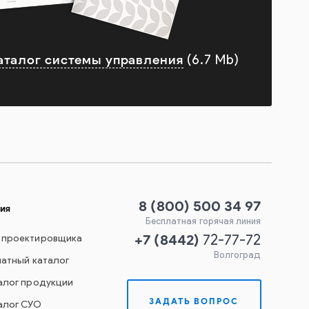
аталог системы управления
(6.7 Mb)
8 (800) 500 34 97
ия
Бесплатная горячая линия
+7
(
8442
)
 проектировщика
72-77-72
Волгоград
чатный каталог
алог продукции
ЗАДАТЬ ВОПРОС
алог СУО