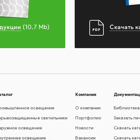
одукции
Скачать к
(10.7 Mb)
аталог
Компания
Документац
ромышленное освещение
О компании
Библиотека
зрывозащищенные светильники
Портфолио
Заказать пе
аружное освещение
Новости
Скачать кат
нутреннее освещение
Вакансии
Скачать кат