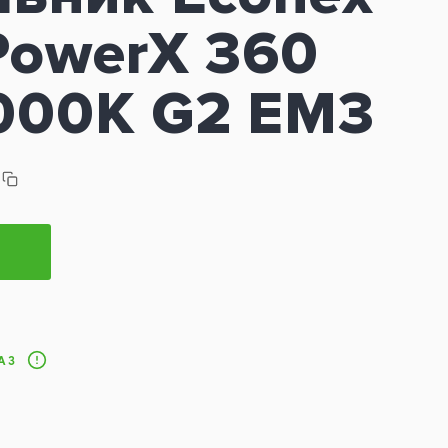
PowerX 360
000K G2 EM3
АЗ