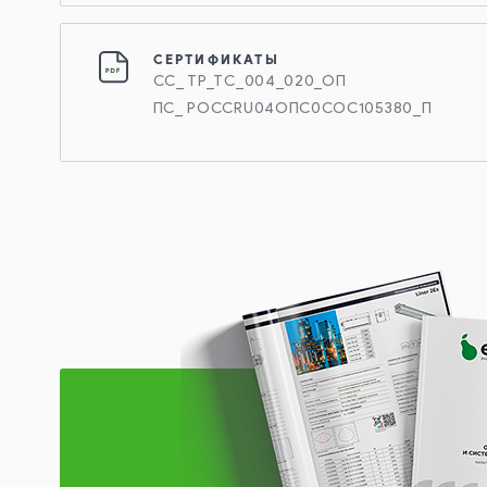
СЕРТИФИКАТЫ
СС_ ТР_ТС_004_020_ОП
ПС_ РОССRU04ОПС0СОС105380_П