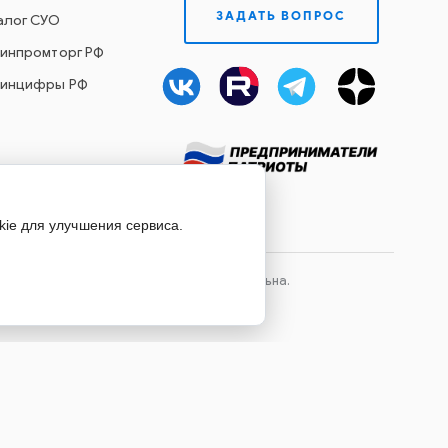
ЗАДАТЬ ВОПРОС
алог СУО
Минпромторг РФ
Минцифры РФ
kie для улучшения сервиса.
лов сайта, ссылка на источник обязательна.