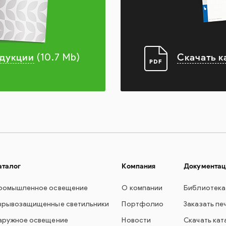
одукции
Скачать к
(10.7 Mb)
аталог
Компания
Документац
ромышленное освещение
О компании
Библиотека
зрывозащищенные светильники
Портфолио
Заказать пе
аружное освещение
Новости
Скачать кат