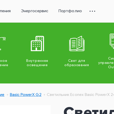
ления
Энергосервис
Портфолио
Си
жное
Внутреннее
Свет для
управле
ение
освещение
образования
Ou
ие
Basic PowerX G2
Светильник Econex Basic PowerX 
Свети