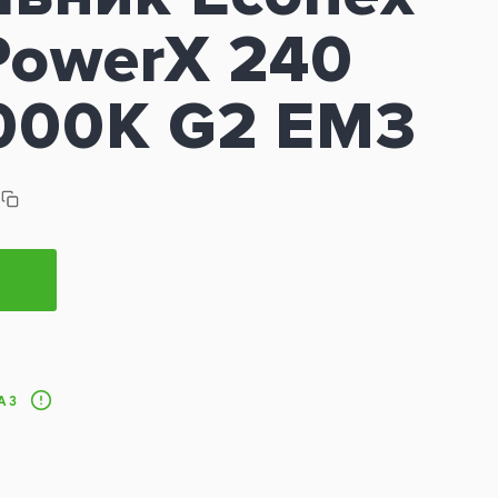
PowerX 240
000K G2 EM3
АЗ