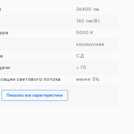
м
36400 лм
160 лм/Вт
ура
5000 К
косинусная
та
СД
дачи
> 70
сации светового потока
менее 5%
Показать все характеристики