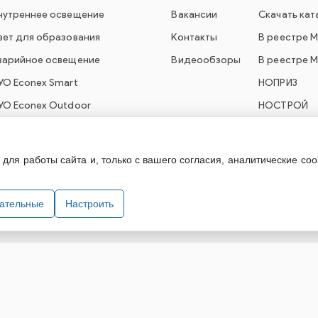
нутреннее освещение
Вакансии
Скачать кат
вет для образования
Контакты
В реестре 
варийное освещение
Видеообзоры
В реестре 
УО Econex Smart
НОПРИЗ
УО Econex Outdoor
НОСТРОЙ
ля работы сайта и, только с вашего согласия, аналитические coo
технического оборудования. При использовании информации и материа
зательные
Настроить