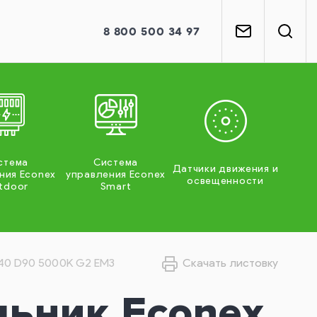
8
800
500 34 97
стема
Система
Датчики движения и
ния Econex
управления Econex
освещенности
tdoor
Smart
240 D90 5000K G2 EM3
Скачать листовку
льник Econex