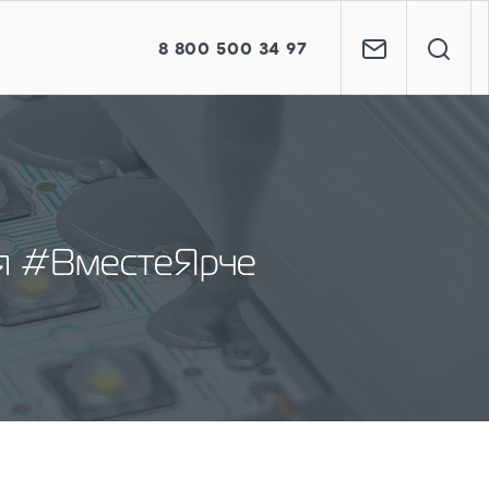
8
800
500 34 97
ия #ВместеЯрче