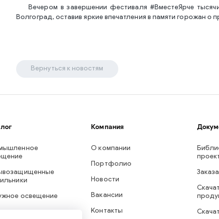
Вечером в завершении фестиваля #ВместеЯрче тысяч
Волгоград, оставив яркие впечатления в памяти горожан о 
Вернуться к новостям
алог
Компания
Докум
мышленное
О компании
Библи
ещение
проек
Портфолио
ывозащищенные
Заказа
Новости
тильники
Скачат
Вакансии
ужное освещение
проду
Контакты
треннее освещение
Скача