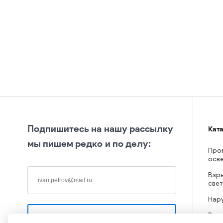
Подпишитесь на нашу рассылку
Кат
мы пишем редко и по делу:
Про
осв
Взр
све
Нар
Вну