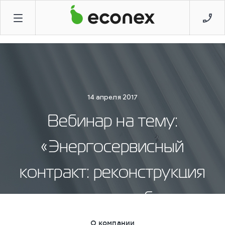
14 апреля 2017
Вебинар на тему:
«Энергосервисный
контракт: реконструкция
освещения без
вложений от завода
О компании