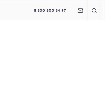
8
800
500 34 97
модель Econex SM2043.
мов