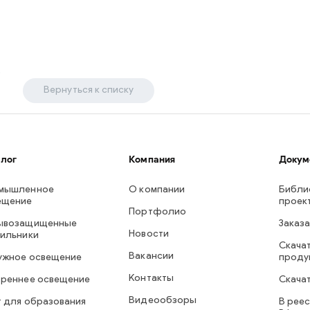
.
Вернуться к списку
алог
Компания
Докум
мышленное
О компании
Библи
ещение
проек
Портфолио
ывозащищенные
Заказа
Новости
тильники
Скачат
Вакансии
ужное освещение
проду
Контакты
треннее освещение
Скача
Видеообзоры
т для образования
В рее