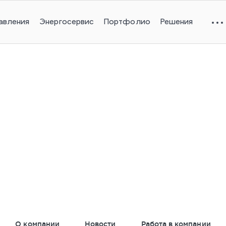
авления
Энергосервис
Портфолио
Решения
19 января 2019
 движения и освещенности, 
инцип работы четырех режи
О компании
Новости
Работа в компании