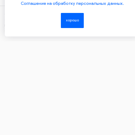
Соглашение на обработку персональных данных.
Copyright ©2015-2026. Завод Econex. Производство
светотехнического оборудования. При использовании
хорошо
информации и материалов сайта, ссылка на источник
обязательна.