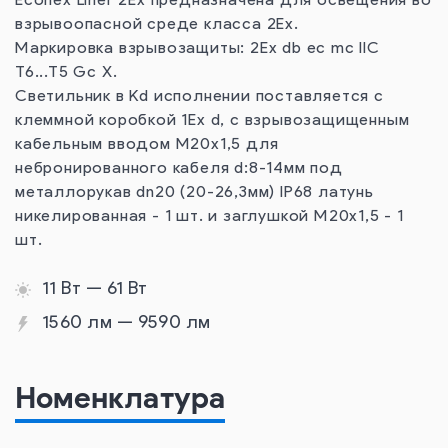
Econex Liner 2Ex предназначена для освещения во
взрывоопасной среде класса 2Ех.
Маркировка взрывозащиты: 2Ex db ec mc IIC
T6...T5 Gc X.
Светильник в Kd исполнении поставляется с
клеммной коробкой 1Ех d, с взрывозащищенным
кабельным вводом М20х1,5 для
небронированного кабеля d:8-14мм под
металлорукав dn20 (20-26,3мм) IP68 латунь
никелированная - 1 шт. и заглушкой М20х1,5 - 1
шт.
11 Вт — 61 Вт
1560 лм — 9590 лм
Номенклатура