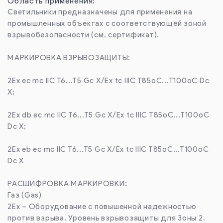
Область применения:
Светильники предназначены для применения на
промышленных объектах с соответствующей зоной
взрывобезопасности (см. сертификат).
МАРКИРОВКА ВЗРЫВОЗАЩИТЫ:
2Ex ec mc IIC T6...T5 Gc X/Ex tc IIIC T85oC...T100oC Dc
X;
2Ex db ec mc IIC T6...T5 Gc X/Ex tc IIIC T85oC...T100oC
Dc X;
2Ex eb ec mc IIC T6...T5 Gc X/Ex tc IIIC T85oC...T100oC
Dc X
РАСШИФРОВКА МАРКИРОВКИ:
Газ (Gas)
2Ex – Оборудование с повышенной надежностью
против взрыва. Уровень взрывозащиты для Зоны 2.