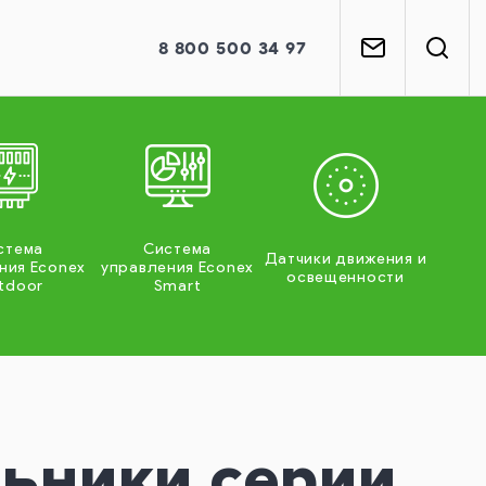
8
800
500 34 97
стема
Система
Датчики движения и
ния Econex
управления Econex
освещенности
tdoor
Smart
ьники серии