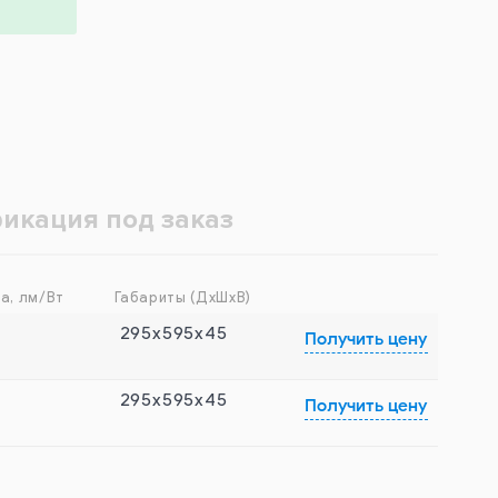
икация под заказ
а, лм/Вт
Габариты (ДхШхВ)
295x595x45
Получить цену
295x595x45
Получить цену