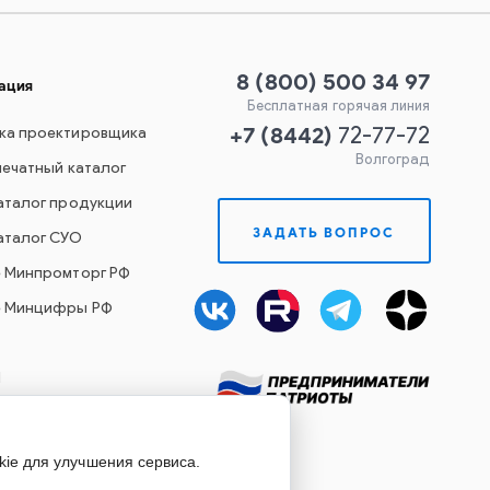
8 (800) 500 34 97
ация
Бесплатная горячая линия
+7
(
8442
)
ка проектировщика
72-77-72
Волгоград
печатный каталог
аталог продукции
ЗАДАТЬ ВОПРОС
аталог СУО
е Минпромторг РФ
е Минцифры РФ
Й
kie для улучшения сервиса.