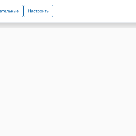
хнического оборудования. При использовании информации и материало
зательные
Настроить