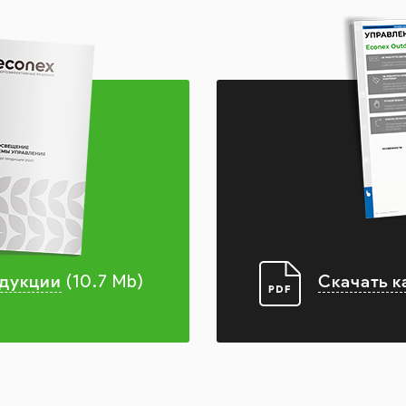
одукции
Скачать к
(10.7 Mb)