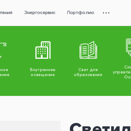
ления
Энергосервис
Портфолио
Си
жное
Внутреннее
Свет для
управле
ение
освещение
образования
Ou
Светил