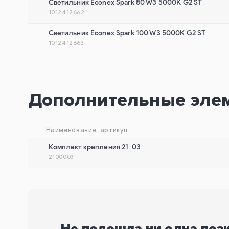
Cветильник Econex Spark 80 W3 5000K G2 ST
1012412662
Cветильник Econex Spark 100 W3 5000K G2 ST
1012412663
Дополнительные эле
Наименование, артикул
Комплект крепления 21-03
2100003