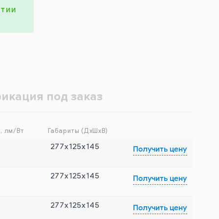
НТИИ
икация под заказ
, лм/Вт
Габариты (ДхШхВ)
277x125x145
Получить цену
277x125x145
Получить цену
277x125x145
Получить цену