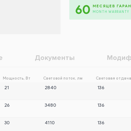
60
МЕСЯЦЕВ ГАРА
MONTH WARRANTY
е
Документы
Модиф
Мощность, Вт
Световой поток, лм
Световая отдача
21
2840
136
26
3480
136
30
4110
136