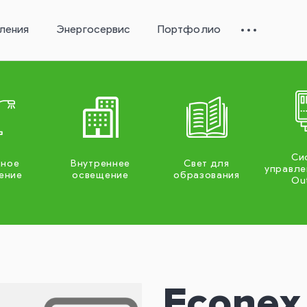
ления
Энергосервис
Портфолио
Си
жное
Внутреннее
Свет для
управле
ение
освещение
образования
Ou
Econex