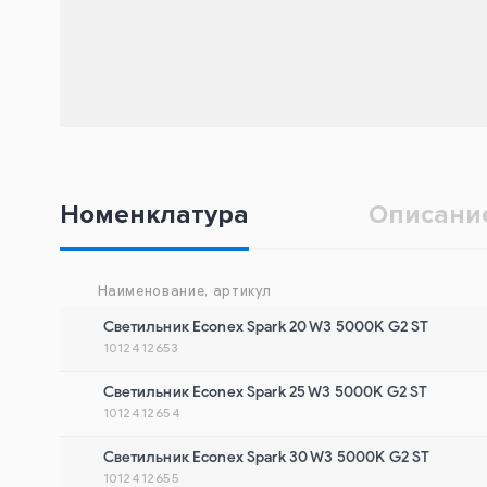
Номенклатура
Описани
Наименование, артикул
Cветильник Econex Spark 20 W3 5000K G2 ST
1012412653
Cветильник Econex Spark 25 W3 5000K G2 ST
1012412654
Cветильник Econex Spark 30 W3 5000K G2 ST
1012412655