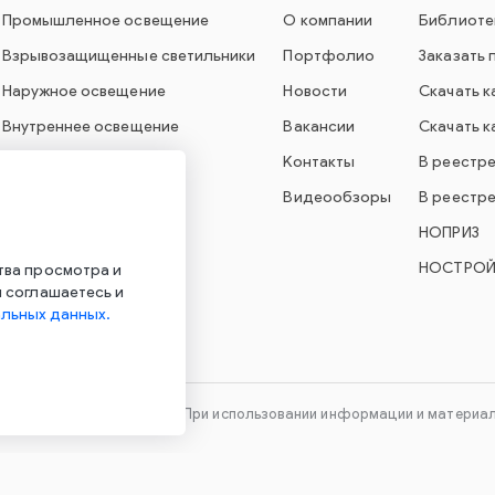
Промышленное освещение
О компании
Библиоте
Взрывозащищенные светильники
Портфолио
Заказать 
Наружное освещение
Новости
Скачать к
Внутреннее освещение
Вакансии
Скачать к
Свет для образования
Контакты
В реестр
Аварийное освещение
Видеообзоры
В реестр
СУО Econex Smart
НОПРИЗ
СУО Econex Outdoor
НОСТРО
тва просмотра и
 соглашаетесь и
льных данных.
хнического оборудования. При использовании информации и материало