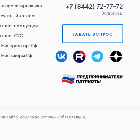
+7
(
8442
)
ка проектировщика
72-77-72
Волгоград
печатный каталог
аталог продукции
ЗАДАТЬ ВОПРОС
аталог СУО
е Минпромторг РФ
е Минцифры РФ
Й
в сайта, ссылка на источник обязательна.