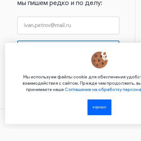
мы пишем редко и по делу:
Нажимая на эту кнопку, вы даете согласие на
обработку своих персональных данных и
Мы используем файлы cookie для обеспечения удобс
соглашаетесь с
Политикой
взаимодействия с сайтом. Прежде чем продолжить, вы
конфиденциальности
принимаете наше
Соглашение на обработку персона
хорошо
Copyright ©2015-2026. Завод Econex. Производство светоте