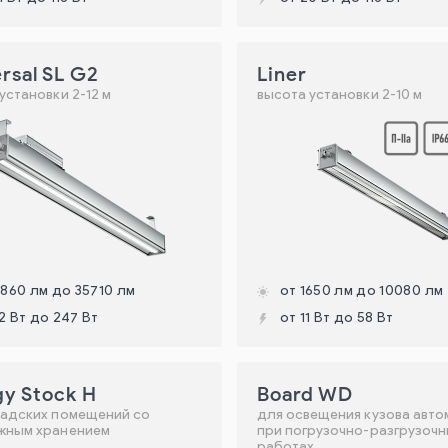
rsal SL G2
Liner
установки 2-12 м
высота установки 2-10 м
1860 лм до 35710 лм
от 1650 лм до 10080 лм
2 Вт до 247 Вт
от 11 Вт до 58 Вт
gy Stock H
Board WD
ладских помещений со
для освещения кузова авт
жным хранением
при погрузочно-разгрузоч
работах