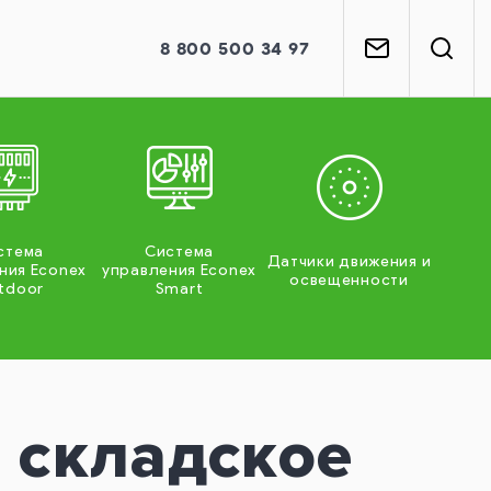
8
800
500 34 97
стема
Система
Датчики движения и
ния Econex
управления Econex
освещенности
tdoor
Smart
 складское