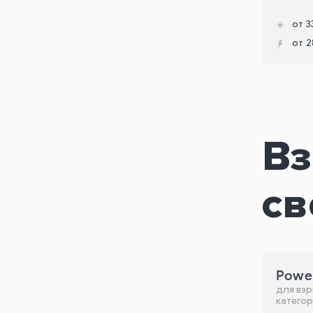
от 3
от 2
В
св
Powe
для взр
категории