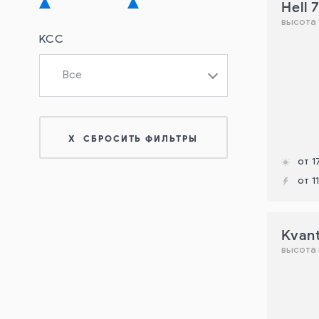
Hell 
высота 
КСС
Все
от 1
от 1
Kvan
высота 