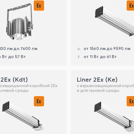
130 лм до 7600 лм
от 1560 лм до 9590 лм
6 Вт до 57 Вт
от 11 Вт до 61 Вт
 2Ex (Kdt)
Liner 2Ex (Ke)
возащищенной коробкой 2Ех
с взрывозащищенной короб
пылевой среды
е для газовой среды