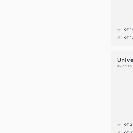
от 1
от 1
Unive
высота 
от 2
от 2