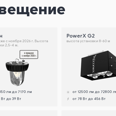
вещение
н
PowerX G2
же с ноября 2026 г. Высота
высота установки 8-60 м
ки 2,5-4 м.
850 лм до 7170 лм
от 12500 лм до 72800 л
1 Вт до 39 Вт
от 78 Вт до 456 Вт