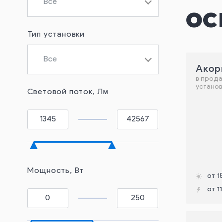
Все
ос
Тип установки
Все
Акор
в прода
установ
Световой поток, Лм
Мощность, Вт
от 1
от 1