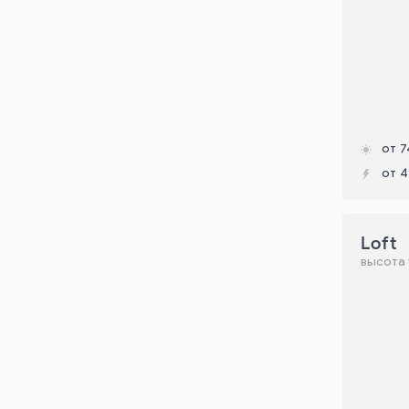
от 7
от 4
Loft
высота 