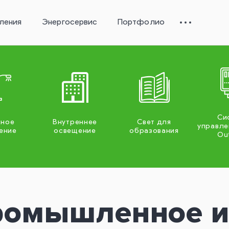
ления
Энергосервис
Портфолио
Си
жное
Внутреннее
Свет для
управле
ение
освещение
образования
Ou
омышленное и