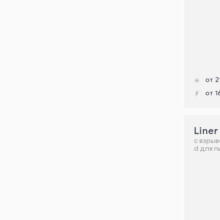
от 2
от 1
Liner
с взры
d для 