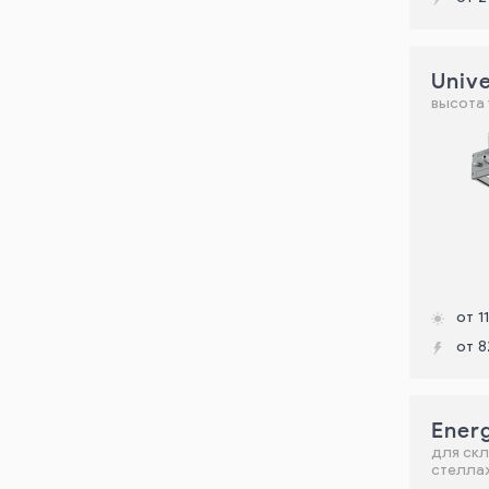
Unive
высота 
от 1
от 8
Ener
для ск
стелла