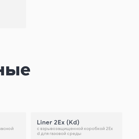
ные
Liner 2Ex (Kd)
пасной
с взрывозащищенной коробкой 2Ех
d для газовой среды