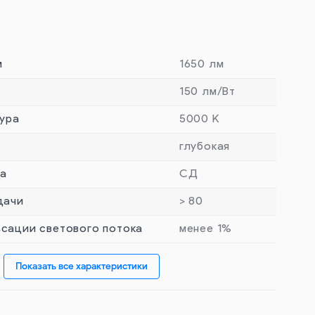
м
1650 лм
150 лм/Вт
ура
5000 К
глубокая
та
СД
дачи
> 80
сации светового потока
менее 1%
Показать все характеристики