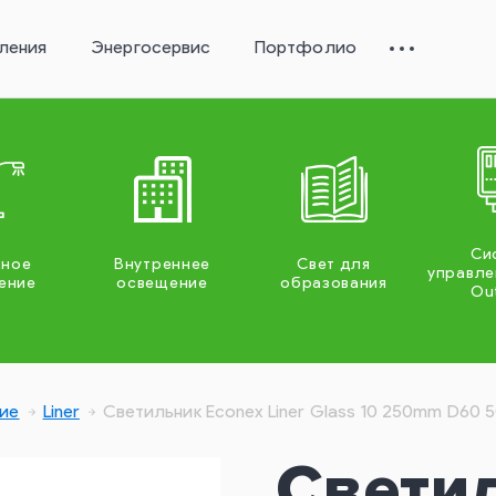
ления
Энергосервис
Портфолио
Си
жное
Внутреннее
Свет для
управле
ение
освещение
образования
Ou
ие
Liner
Светильник Econex Liner Glass 10 250mm D60 
Свети