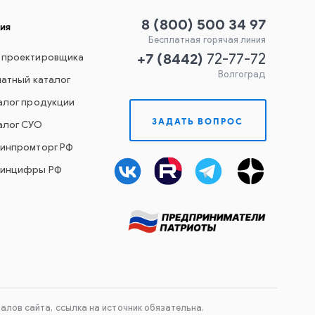
8 (800) 500 34 97
ия
Бесплатная горячая линия
+7
(
8442
)
 проектировщика
72-77-72
Волгоград
чатный каталог
алог продукции
ЗАДАТЬ ВОПРОС
алог СУО
Минпромторг РФ
Минцифры РФ
лов сайта, ссылка на источник обязательна.