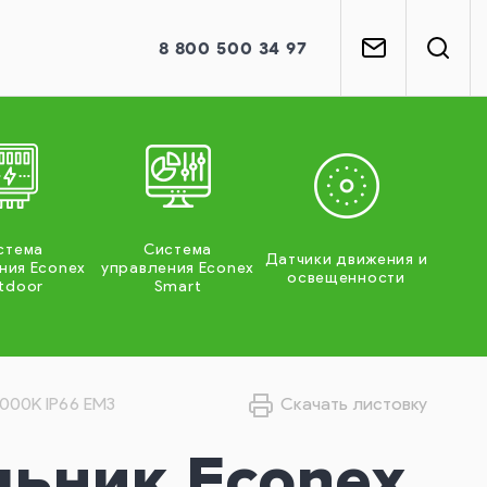
8
800
500 34 97
стема
Система
Датчики движения и
ния Econex
управления Econex
освещенности
tdoor
Smart
5000K IP66 EM3
Скачать листовку
льник Econex