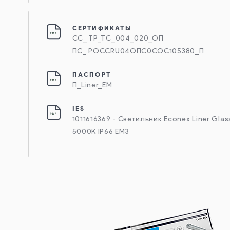
СЕРТИФИКАТЫ
СС_ ТР_ТС_004_020_ОП
ПС_ РОССRU04ОПС0СОС105380_П
ПАСПОРТ
П_Liner_EM
IES
1011616369 - Светильник Econex Liner Gla
5000K IP66 EM3