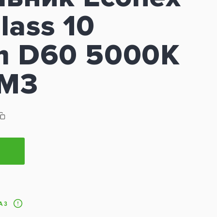
lass 10
 D60 5000K
EM3
АЗ