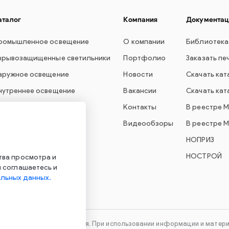
аталог
Компания
Документац
ромышленное освещение
О компании
Библиотека
зрывозащищенные светильники
Портфолио
Заказать пе
аружное освещение
Новости
Скачать кат
нутреннее освещение
Вакансии
Скачать кат
вет для образования
Контакты
В реестре 
варийное освещение
Видеообзоры
В реестре 
УО Econex Smart
НОПРИЗ
УО Econex Outdoor
НОСТРОЙ
тва просмотра и
 соглашаетесь и
льных данных.
технического оборудования. При использовании информации и материа