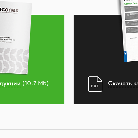
одукции
Скачать к
(10.7 Mb)