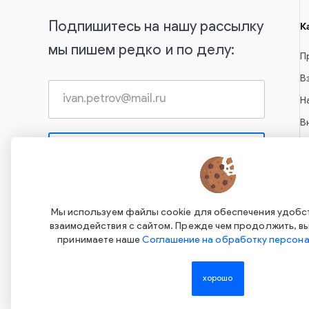
Подпишитесь на нашу рассылку
К
мы пишем редко и по делу:
П
В
Н
В
С
А
С
Нажимая на эту кнопку, вы даете согласие на
обработку своих персональных данных и
С
Мы используем файлы cookie для обеспечения удобс
соглашаетесь с
Политикой
взаимодействия с сайтом. Прежде чем продолжить, вы
конфиденциальности
принимаете наше
Соглашение на обработку персона
хорошо
Copyright ©2015-2026. Завод Econex. Производство свето