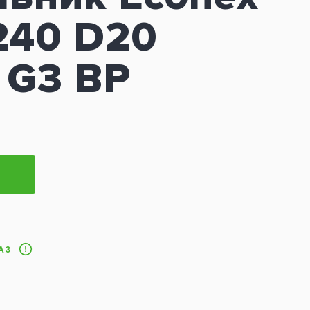
240 D20
 G3 BP
АЗ