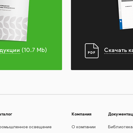
одукции
Скачать к
(10.7 Mb)
аталог
Компания
Документац
ромышленное освещение
О компании
Библиотека