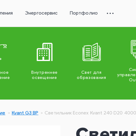
ления
Энергосервис
Портфолио
Си
жное
Внутреннее
Свет для
управле
ение
освещение
образования
Ou
ие
Kvant G3 BP
Светильник Econex Kvant 240 D20 4000
Свети