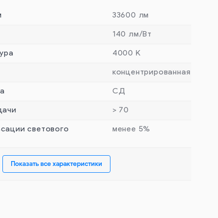
м
33600 лм
140 лм/Вт
ура
4000 К
концентрированная
та
СД
дачи
> 70
сации светового
менее 5%
Показать все характеристики