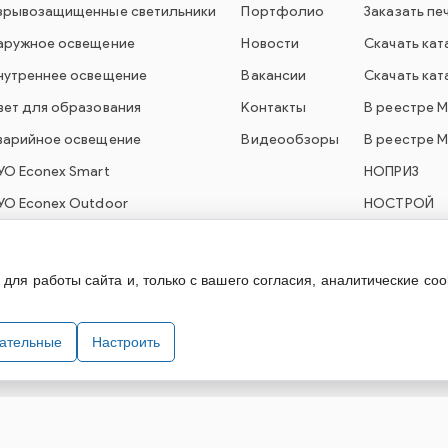
зрывозащищенные светильники
Портфолио
Заказать пе
аружное освещение
Новости
Скачать кат
нутреннее освещение
Вакансии
Скачать кат
вет для образования
Контакты
В реестре 
варийное освещение
Видеообзоры
В реестре 
УО Econex Smart
НОПРИЗ
УО Econex Outdoor
НОСТРОЙ
ля работы сайта и, только с вашего согласия, аналитические coo
технического оборудования. При использовании информации и материа
зательные
Настроить