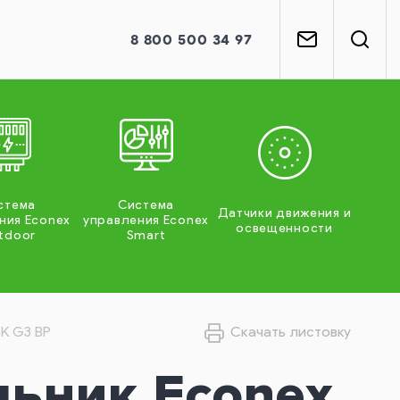
8
800
500 34 97
стема
Система
Датчики движения и
ния Econex
управления Econex
освещенности
tdoor
Smart
K G3 BP
Скачать листовку
льник Econex