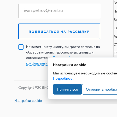
В
Н
В
С
А
С
Нажимая на эту кнопку, вы даете согласие на
обработку своих персональных данных и
С
соглашаетесь с
Политикой
конфиденциальности
Настройки cookie
Мы используем необходимые cookie д
Подробнее
.
Copyright ©2015-2026. Завод Econex. Производство свето
Принять все
Отклонить необя
Настройки cookie