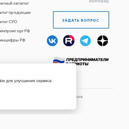
Волгоград
чатный каталог
алог продукции
ЗАДАТЬ ВОПРОС
алог СУО
Минпромторг РФ
Минцифры РФ
kie для улучшения сервиса.
лов сайта, ссылка на источник обязательна.