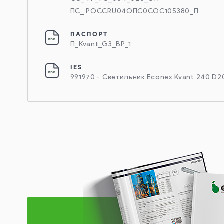
ПС_ РОССRU04ОПС0СОС105380_П
ПАСПОРТ
П_Kvant_G3_BP_1
IES
991970 - Светильник Econex Kvant 240 D