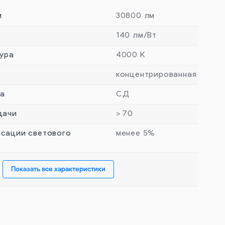
м
30800 лм
140 лм/Вт
ура
4000 К
концентрированная
та
СД
дачи
> 70
сации светового
менее 5%
Показать все характеристики