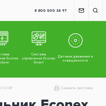
8
800
500 34 97
стема
Система
Датчики движения и
ния Econex
управления Econex
освещенности
tdoor
Smart
K G3 BP
Скачать листовку
льник Econex