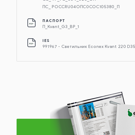
ПС_ РОССRU04ОПС0СОС105380_П
ПАСПОРТ
П_Kvant_G3_BP_1
IES
991967 - Светильник Econex Kvant 220 D3