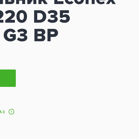
220 D35
 G3 BP
АЗ