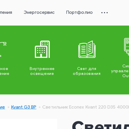
ления
Энергосервис
Портфолио
Си
жное
Внутреннее
Свет для
управле
ение
освещение
образования
Ou
ие
Kvant G3 BP
Светильник Econex Kvant 220 D35 4000
Свети