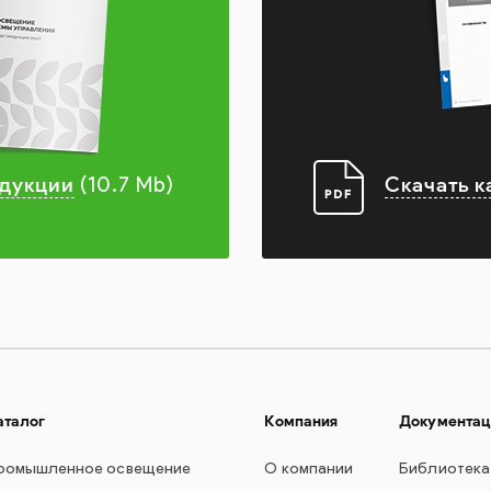
одукции
Скачать к
(10.7 Mb)
аталог
Компания
Документац
ромышленное освещение
О компании
Библиотека