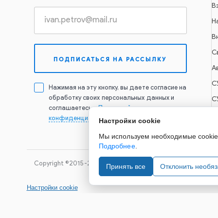
В
Н
В
С
А
С
Нажимая на эту кнопку, вы даете согласие на
обработку своих персональных данных и
С
соглашаетесь с
Политикой
конфиденциальности
Настройки cookie
Мы используем необходимые cookie д
Подробнее
.
Copyright ©2015-2026. Завод Econex. Производство свето
Принять все
Отклонить необя
Настройки cookie