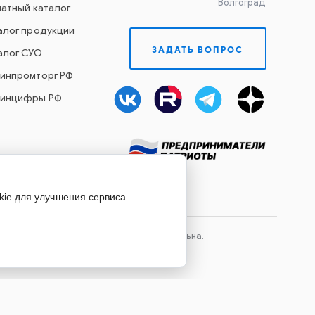
Волгоград
чатный каталог
алог продукции
ЗАДАТЬ ВОПРОС
алог СУО
Минпромторг РФ
Минцифры РФ
kie для улучшения сервиса.
лов сайта, ссылка на источник обязательна.