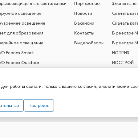
зрывозащищенные светильники
Портфолио
Заказать пе
аружное освещение
Новости
Скачать кат
нутреннее освещение
Вакансии
Скачать кат
вет для образования
Контакты
В реестре 
варийное освещение
Видеообзоры
В реестре 
УО Econex Smart
НОПРИЗ
УО Econex Outdoor
НОСТРОЙ
ля работы сайта и, только с вашего согласия, аналитические coo
технического оборудования. При использовании информации и материа
зательные
Настроить