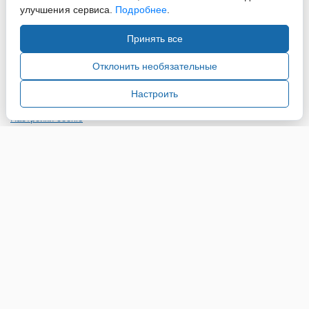
улучшения сервиса.
Подробнее
.
Принять все
Copyright ©2015-2026. Завод Econex. Производство
светотехнического оборудования. При использовании
Отклонить необязательные
информации и материалов сайта, ссылка на источник
обязательна.
Настроить
Настройки cookie