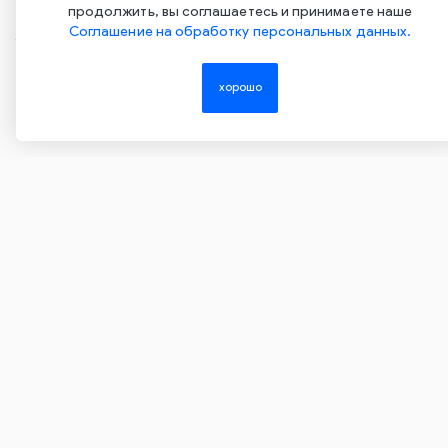
продолжить, вы соглашаетесь и принимаете наше
Соглашение на обработку персональных данных.
Copyright ©2015-2026. Завод Econex. Производство
светотехнического оборудования. При использовании
хорошо
информации и материалов сайта, ссылка на источник
обязательна.