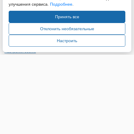
улучшения сервиса.
Подробнее
.
Принять все
Copyright ©2015-2026. Завод Econex. Производство
светотехнического оборудования. При использовании
Отклонить необязательные
информации и материалов сайта, ссылка на источник
обязательна.
Настроить
Настройки cookie