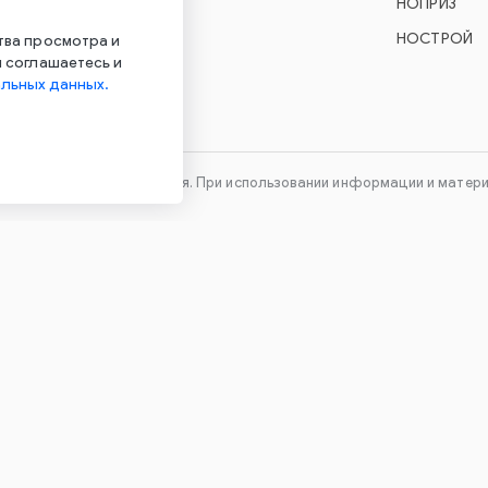
УО Econex Smart
НОПРИЗ
УО Econex Outdoor
НОСТРОЙ
тва просмотра и
 соглашаетесь и
льных данных.
технического оборудования. При использовании информации и материа