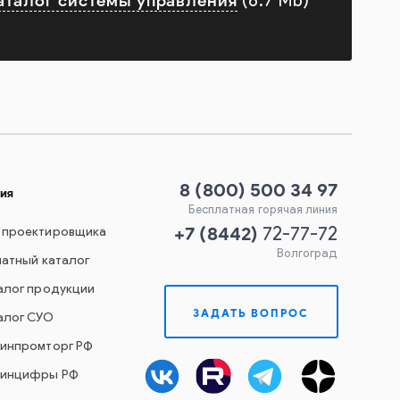
аталог системы управления
(6.7 Mb)
8 (800) 500 34 97
ия
Бесплатная горячая линия
+7
(
8442
)
 проектировщика
72-77-72
Волгоград
чатный каталог
алог продукции
ЗАДАТЬ ВОПРОС
алог СУО
Минпромторг РФ
Минцифры РФ