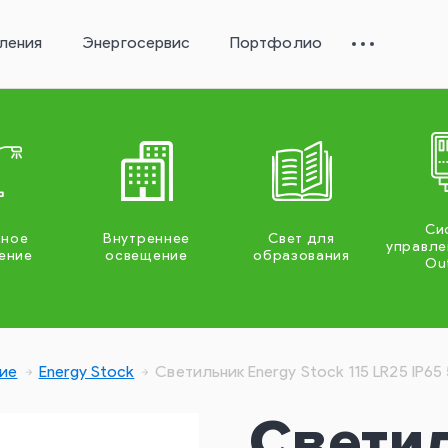
ления
Энергосервис
Портфолио
Си
жное
Внутреннее
Свет для
управле
ение
освещение
образования
Ou
ие
Energy Stock
Светильник Energy Stock 115 LR25 IP6
Свети