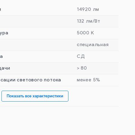
м
14920 лм
132 лм/Вт
ура
5000 К
специальная
та
СД
дачи
> 80
сации светового потока
менее 5%
Показать все характеристики