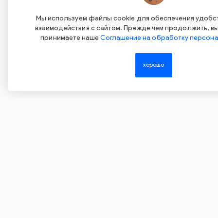
С
Нажимая на эту кнопку, вы даете согласие на
обработку своих персональных данных и
С
Мы используем файлы cookie для обеспечения удобс
соглашаетесь с
Политикой
взаимодействия с сайтом. Прежде чем продолжить, вы
конфиденциальности
принимаете наше
Соглашение на обработку персона
хорошо
Copyright ©2015-2026. Завод Econex. Производство свето