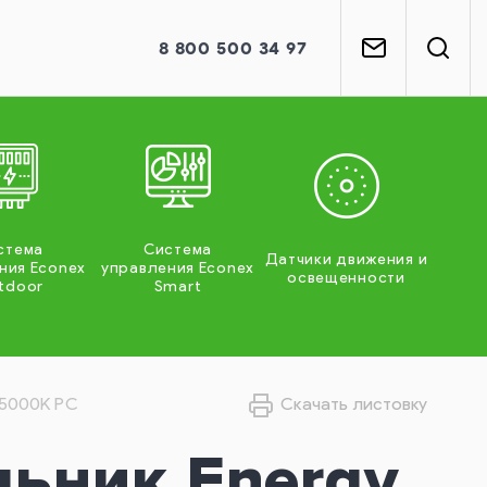
8
800
500 34 97
стема
Система
Датчики движения и
ния Econex
управления Econex
освещенности
tdoor
Smart
5 5000K PC
Скачать листовку
льник Energy