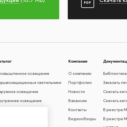
одукции
Скачать к
(10.7 Mb)
аталог
Компания
Документац
ромышленное освещение
О компании
Библиотека
зрывозащищенные светильники
Портфолио
Заказать пе
аружное освещение
Новости
Скачать кат
нутреннее освещение
Вакансии
Скачать кат
вет для образования
Контакты
В реестре 
варийное освещение
Видеообзоры
В реестре 