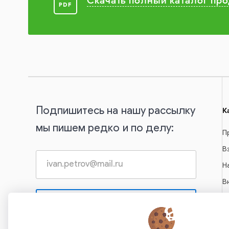
Скачать полный каталог пр
Подпишитесь на нашу рассылку
К
мы пишем редко и по делу:
П
В
Н
В
С
А