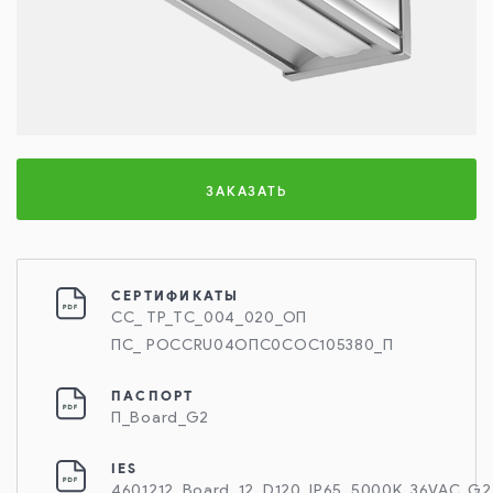
ЗАКАЗАТЬ
СЕРТИФИКАТЫ
СС_ ТР_ТС_004_020_ОП
ПС_ РОССRU04ОПС0СОС105380_П
ПАСПОРТ
П_Board_G2
IES
4601212_Board_12_D120_IP65_5000K_36VAC_G2