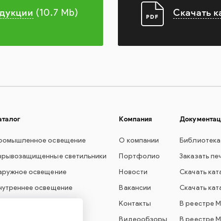
одукции
Скачать к
(10.7 Mb)
аталог
Компания
Документац
ромышленное освещение
О компании
Библиотека
зрывозащищенные светильники
Портфолио
Заказать пе
аружное освещение
Новости
Скачать кат
нутреннее освещение
Вакансии
Скачать кат
вет для образования
Контакты
В реестре 
варийное освещение
Видеообзоры
В реестре 