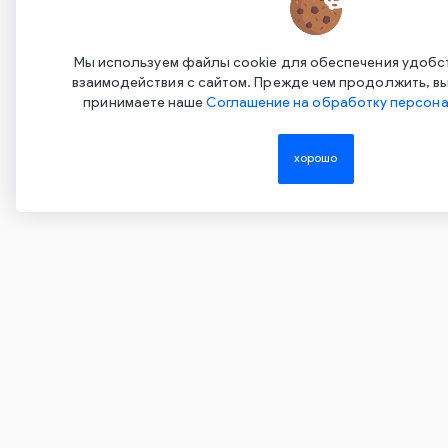
С
Нажимая на эту кнопку, вы даете согласие на
обработку своих персональных данных и
С
Мы используем файлы cookie для обеспечения удобс
соглашаетесь с
Политикой
взаимодействия с сайтом. Прежде чем продолжить, вы
конфиденциальности
принимаете наше
Соглашение на обработку персона
хорошо
Copyright ©2015-2026. Завод Econex. Производство свето