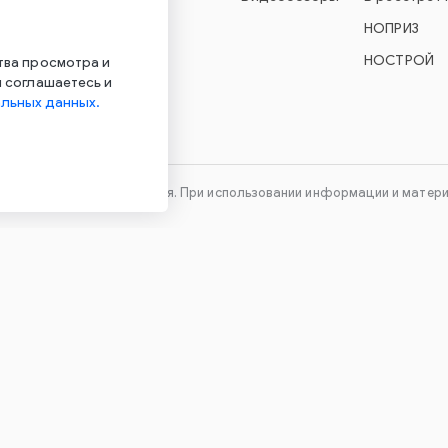
УО Econex Smart
НОПРИЗ
УО Econex Outdoor
НОСТРОЙ
тва просмотра и
 соглашаетесь и
льных данных.
технического оборудования. При использовании информации и материа