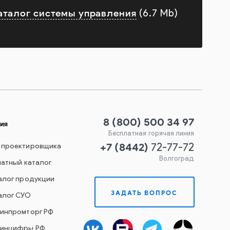
аталог системы управления
(6.7 Mb)
8 (800) 500 34 97
ия
Бесплатная горячая линия
+7
(
8442
)
 проектировщика
72-77-72
Волгоград
чатный каталог
алог продукции
ЗАДАТЬ ВОПРОС
алог СУО
Минпромторг РФ
Минцифры РФ