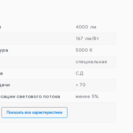
м
4000 лм
167 лм/Вт
ура
5000 К
специальная
та
СД
дачи
> 70
сации светового потока
менее 5%
Показать все характеристики