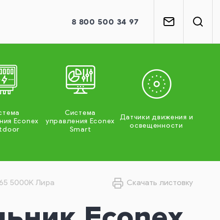
8
800
500 34 97
стема
Система
Датчики движения и
ния Econex
управления Econex
освещенности
tdoor
Smart
P65 5000K Лира
Скачать листовку
льник Econex