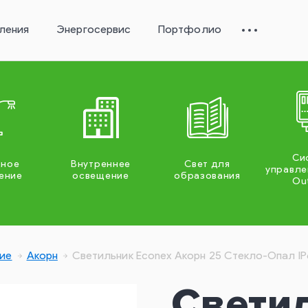
ления
Энергосервис
Портфолио
Си
жное
Внутреннее
Свет для
управле
ение
освещение
образования
Ou
ие
Акорн
Светильник Econex Акорн 25 Стекло-Опал I
Свети