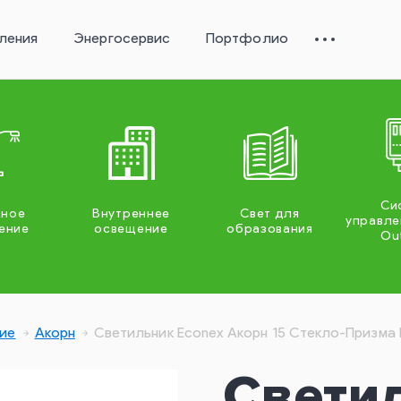
ления
Энергосервис
Портфолио
Си
жное
Внутреннее
Свет для
управле
ение
освещение
образования
Ou
ие
Акорн
Светильник Econex Акорн 15 Стекло-Призма 
Свети