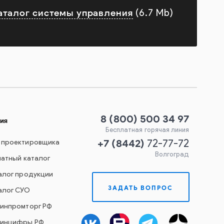
аталог системы управления
(6.7 Mb)
8 (800) 500 34 97
ия
Бесплатная горячая линия
+7
(
8442
)
 проектировщика
72-77-72
Волгоград
чатный каталог
алог продукции
ЗАДАТЬ ВОПРОС
алог СУО
Минпромторг РФ
Минцифры РФ