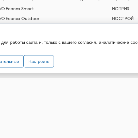
УО Econex Smart
НОПРИЗ
УО Econex Outdoor
НОСТРОЙ
ля работы сайта и, только с вашего согласия, аналитические coo
технического оборудования. При использовании информации и материа
зательные
Настроить