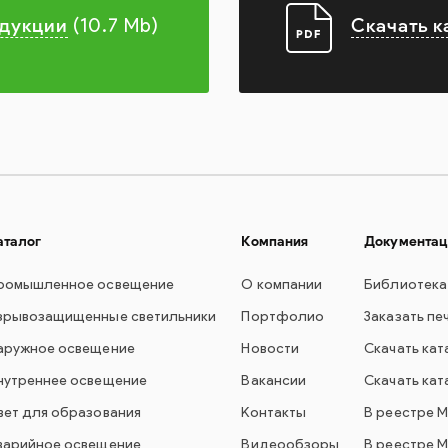
одукции
Скачать к
(10.7 Mb)
аталог
Компания
Документац
ромышленное освещение
О компании
Библиотека
зрывозащищенные светильники
Портфолио
Заказать пе
аружное освещение
Новости
Скачать кат
нутреннее освещение
Вакансии
Скачать кат
вет для образования
Контакты
В реестре 
варийное освещение
Видеообзоры
В реестре 