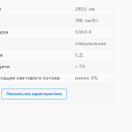
м
2820 лм
188 лм/Вт
ура
5000 К
специальная
та
СД
дачи
> 70
сации светового потока
менее 5%
Показать все характеристики