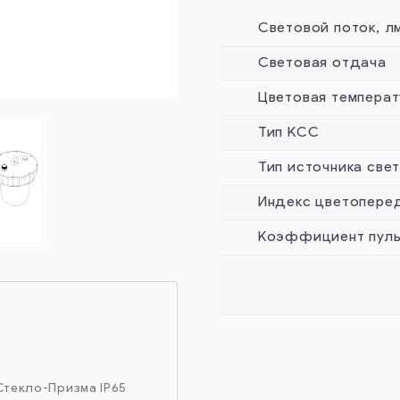
Световой поток, л
Световая отдача
Цветовая температ
Тип КСС
Тип источника све
Индекс цветопере
Коэффициент пуль
 Стекло-Призма IP65