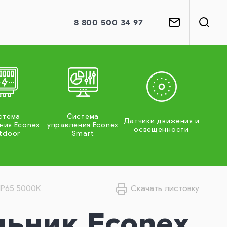
8
800
500 34 97
стема
Система
Датчики движения и
ния Econex
управления Econex
освещенности
tdoor
Smart
IP65 5000K
Скачать листовку
льник Econex