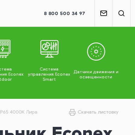
8
800
500 34 97
стема
Система
Датчики движения и
ния Econex
управления Econex
освещенности
tdoor
Smart
IP65 4000K Лира
Скачать листовку
льник Econex