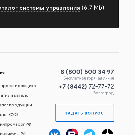
аталог системы управления
(6.7 Mb)
8 (800) 500 34 97
ия
Бесплатная горячая линия
+7
(
8442
)
 проектировщика
72-77-72
Волгоград
чатный каталог
алог продукции
ЗАДАТЬ ВОПРОС
алог СУО
Минпромторг РФ
Минцифры РФ