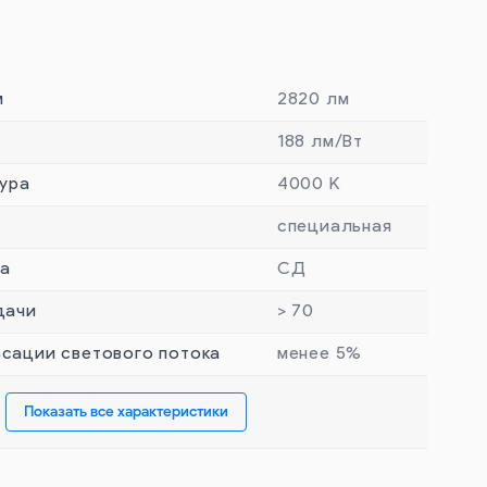
м
2820 лм
188 лм/Вт
ура
4000 К
специальная
та
СД
дачи
> 70
сации светового потока
менее 5%
Показать все характеристики