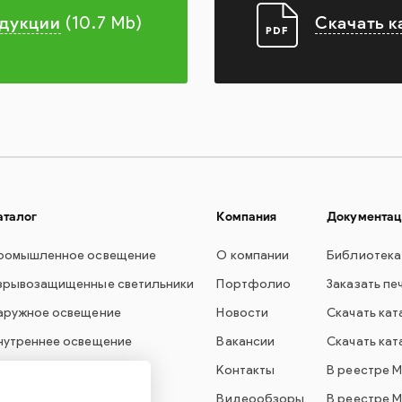
одукции
Скачать к
(10.7 Mb)
аталог
Компания
Документац
ромышленное освещение
О компании
Библиотека
зрывозащищенные светильники
Портфолио
Заказать пе
аружное освещение
Новости
Скачать кат
нутреннее освещение
Вакансии
Скачать кат
вет для образования
Контакты
В реестре 
варийное освещение
Видеообзоры
В реестре 