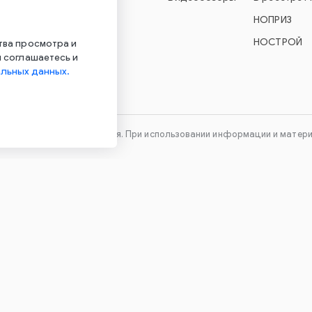
УО Econex Smart
НОПРИЗ
УО Econex Outdoor
НОСТРОЙ
тва просмотра и
 соглашаетесь и
льных данных.
технического оборудования. При использовании информации и материа