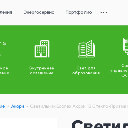
ления
Энергосервис
Портфолио
Си
жное
Внутреннее
Свет для
управле
ение
освещение
образования
Ou
ие
Акорн
Светильник Econex Акорн 15 Стекло-Призма 
Свети