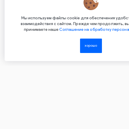
С
Нажимая на эту кнопку, вы даете согласие на
обработку своих персональных данных и
С
Мы используем файлы cookie для обеспечения удобс
соглашаетесь с
Политикой
взаимодействия с сайтом. Прежде чем продолжить, вы
конфиденциальности
принимаете наше
Соглашение на обработку персона
хорошо
Copyright ©2015-2026. Завод Econex. Производство свето