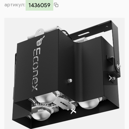
артикул:
Контакты
1436059