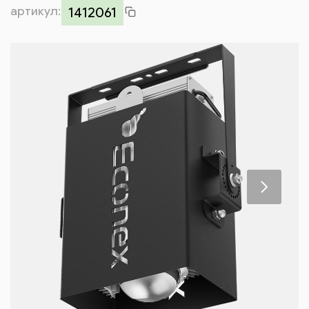
артикул:
Контакты
1412061