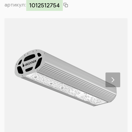
артикул:
Контакты
1012512754