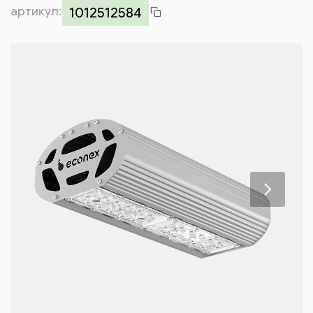
артикул:
Контакты
1012512584