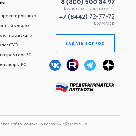
8 (800) 500 34 97
ия
Бесплатная горячая линия
+7
(
8442
)
 проектировщика
72-77-72
Волгоград
чатный каталог
алог продукции
ЗАДАТЬ ВОПРОС
алог СУО
Минпромторг РФ
Минцифры РФ
лов сайта, ссылка на источник обязательна.