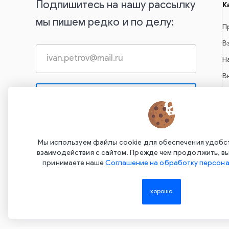
Подпишитесь на нашу рассылку
К
мы пишем редко и по делу:
П
В
Н
В
С
А
С
Нажимая на эту кнопку, вы даете согласие на
обработку своих персональных данных и
С
Мы используем файлы cookie для обеспечения удобс
соглашаетесь с
Политикой
взаимодействия с сайтом. Прежде чем продолжить, вы
конфиденциальности
принимаете наше
Соглашение на обработку персона
хорошо
Copyright ©2015-2026. Завод Econex. Производство свето