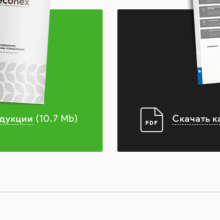
одукции
Скачать к
(10.7 Mb)