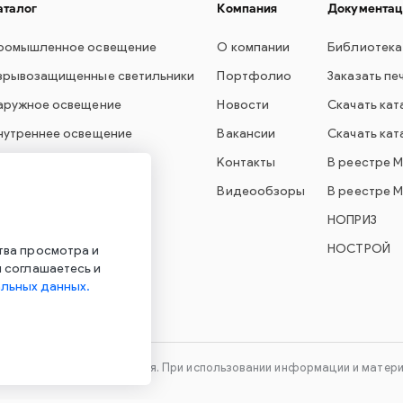
аталог
Компания
Документац
ромышленное освещение
О компании
Библиотека
зрывозащищенные светильники
Портфолио
Заказать пе
аружное освещение
Новости
Скачать кат
нутреннее освещение
Вакансии
Скачать кат
вет для образования
Контакты
В реестре 
варийное освещение
Видеообзоры
В реестре 
УО Econex Smart
НОПРИЗ
УО Econex Outdoor
НОСТРОЙ
тва просмотра и
 соглашаетесь и
льных данных.
технического оборудования. При использовании информации и материа