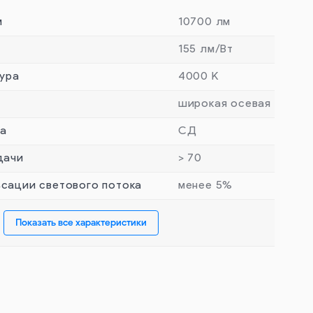
м
10700 лм
155 лм/Вт
ура
4000 К
широкая осевая
та
СД
дачи
> 70
сации светового потока
менее 5%
Показать все характеристики