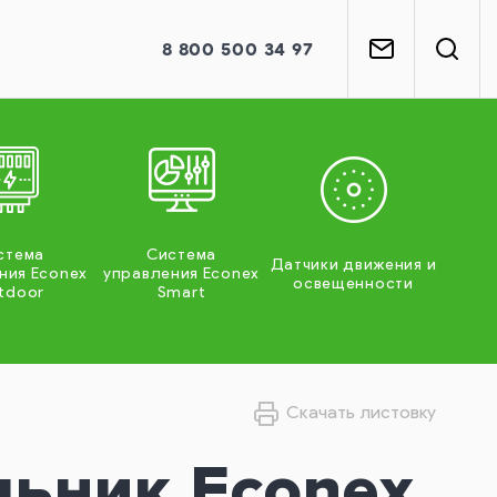
8
800
500 34 97
стема
Система
Датчики движения и
ния Econex
управления Econex
освещенности
tdoor
Smart
Скачать листовку
льник Econex