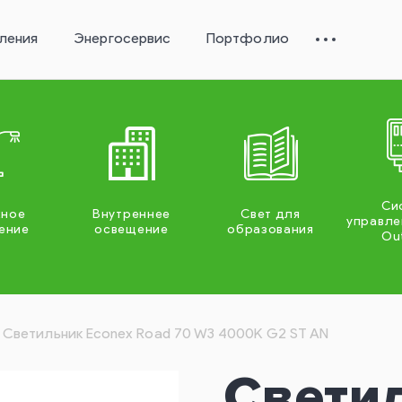
ления
Энергосервис
Портфолио
Си
жное
Внутреннее
Свет для
управле
ение
освещение
образования
Ou
Светильник Econex Road 70 W3 4000K G2 ST AN
Свети