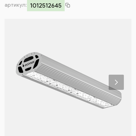
артикул:
Контакты
1012512645