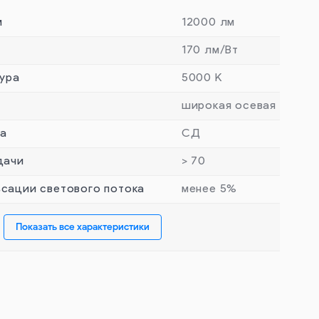
м
12000 лм
170 лм/Вт
ура
5000 К
широкая осевая
та
СД
дачи
> 70
сации светового потока
менее 5%
Показать все характеристики