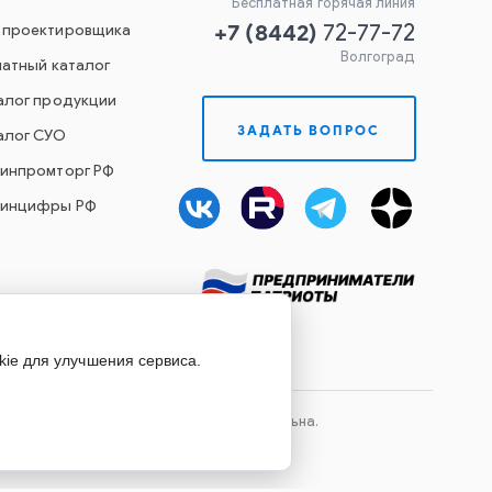
Бесплатная горячая линия
+7
(
8442
)
 проектировщика
72-77-72
Волгоград
чатный каталог
алог продукции
ЗАДАТЬ ВОПРОС
алог СУО
Минпромторг РФ
Минцифры РФ
kie для улучшения сервиса.
лов сайта, ссылка на источник обязательна.