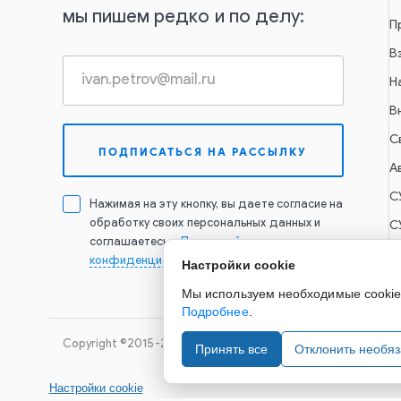
мы пишем редко и по делу:
П
В
Н
В
С
А
С
Нажимая на эту кнопку, вы даете согласие на
обработку своих персональных данных и
С
соглашаетесь с
Политикой
конфиденциальности
Настройки cookie
Мы используем необходимые cookie д
Подробнее
.
Copyright ©2015-2026. Завод Econex. Производство свето
Принять все
Отклонить необя
Настройки cookie