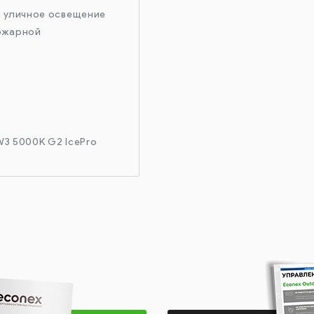
а уличное освещение
ожарной
W3 5000K G2 IcePro