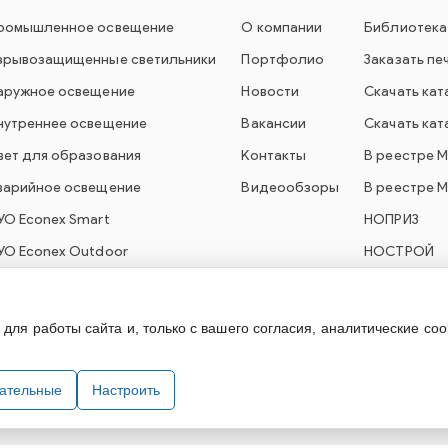
ромышленное освещение
О компании
Библиотека
зрывозащищенные светильники
Портфолио
Заказать пе
аружное освещение
Новости
Скачать кат
нутреннее освещение
Вакансии
Скачать кат
вет для образования
Контакты
В реестре 
варийное освещение
Видеообзоры
В реестре 
УО Econex Smart
НОПРИЗ
УО Econex Outdoor
НОСТРОЙ
ля работы сайта и, только с вашего согласия, аналитические coo
технического оборудования. При использовании информации и материа
зательные
Настроить