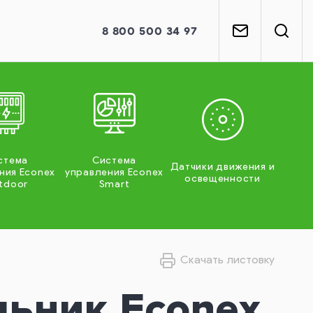
8
800
500 34 97
стема
Система
Датчики движения и
ния Econex
управления Econex
освещенности
tdoor
Smart
Скачать листовку
льник Econex