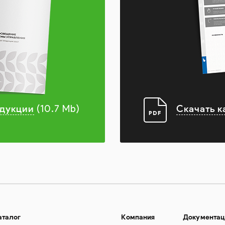
одукции
Скачать к
(10.7 Mb)
аталог
Компания
Документац