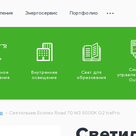
ления
Энергосервис
Портфолио
Си
жное
Внутреннее
Свет для
управле
ение
освещение
образования
Ou
ro
Светильник Econex Road 70 W3 5000K G2 IcePro
Свети