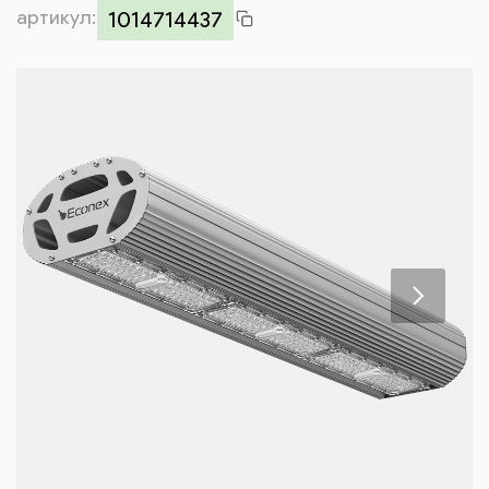
артикул:
Контакты
1014714437