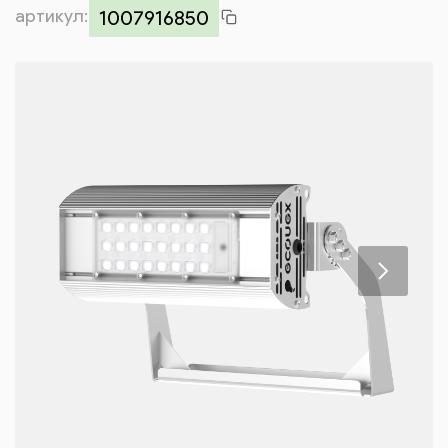
артикул:
Контакты
1007916850