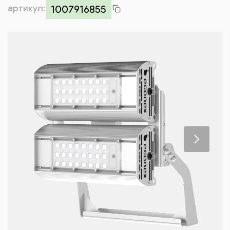
артикул:
Контакты
1007916855