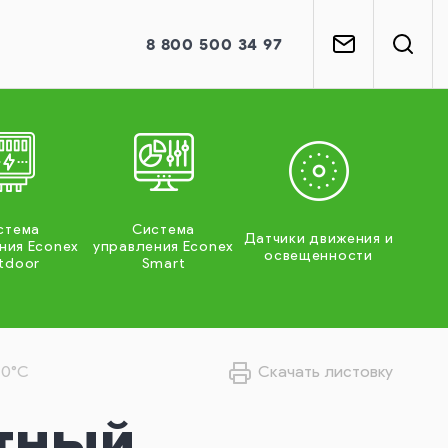
8
800
500 34 97
стема
Система
Датчики движения и
ния Econex
управления Econex
освещенности
tdoor
Smart
70°C
Скачать листовку
тный