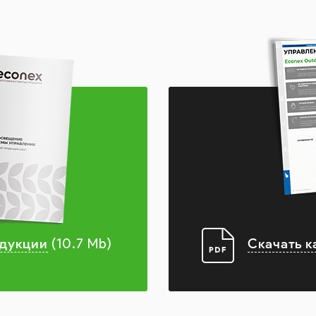
одукции
Скачать к
(10.7 Mb)