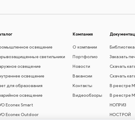
аталог
Компания
Документац
ромышленное освещение
О компании
Библиотека
зрывозащищенные светильники
Портфолио
Заказать пе
аружное освещение
Новости
Скачать кат
нутреннее освещение
Вакансии
Скачать кат
вет для образования
Контакты
В реестре 
варийное освещение
Видеообзоры
В реестре 
УО Econex Smart
НОПРИЗ
УО Econex Outdoor
НОСТРОЙ