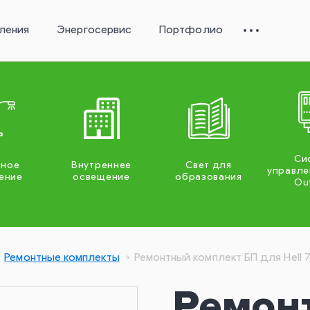
ления
Энергосервис
Портфолио
Си
жное
Внутреннее
Свет для
управле
ение
освещение
образования
Ou
Ремонтные комплекты
Ремонтный комплект БП для Hell 
Ремон