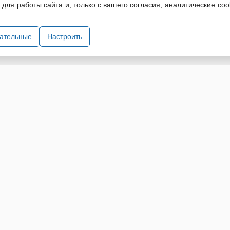
ля работы сайта и, только с вашего согласия, аналитические coo
технического оборудования. При использовании информации и материа
зательные
Настроить