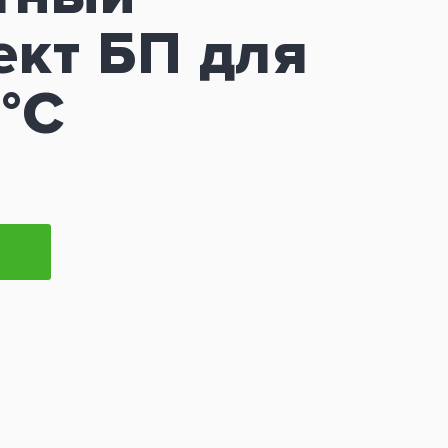
ект БП для
0°C