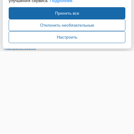
улучшения сервиса.
Подробнее
.
Принять все
Copyright ©2015-2026. Завод Econex. Производство
светотехнического оборудования. При использовании
Отклонить необязательные
информации и материалов сайта, ссылка на источник
обязательна.
Настроить
Настройки cookie